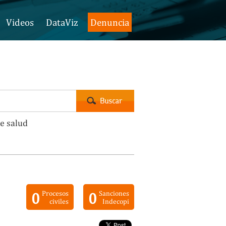
Videos
DataViz
Denuncia
e salud
0
Procesos
0
Sanciones
civiles
Indecopi