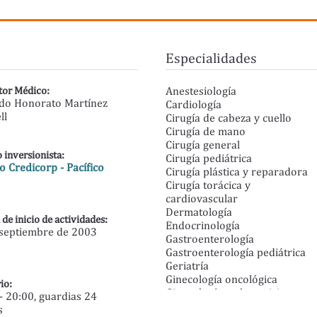
Especialidades
tor Médico:
Anestesiología
edo Honorato Martínez
Cardiología
ll
Cirugía de cabeza y cuello
Cirugía de mano
Cirugía general
 inversionista:
Cirugía pediátrica
 Credicorp - Pacífico
Cirugía plástica y reparadora
Cirugía torácica y
cardiovascular
Dermatología
 de inicio de actividades:
Endocrinología
 septiembre de 2003
Gastroenterología
Gastroenterología pediátrica
Geriatría
Ginecología oncológica
io:
Ginecología y obstetricia
- 20:00, guardias 24
Hematología
s