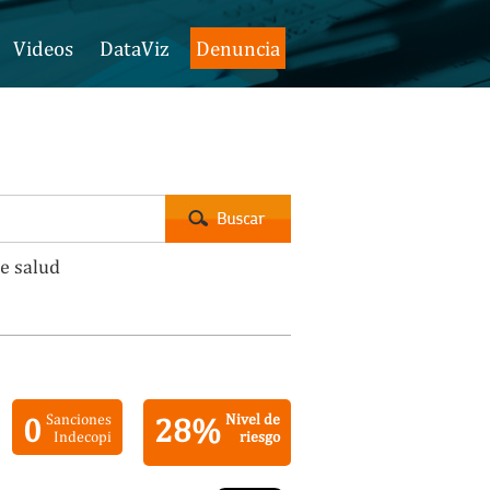
Videos
DataViz
Denuncia
e salud
0
Sanciones
28%
Nivel de
Indecopi
riesgo