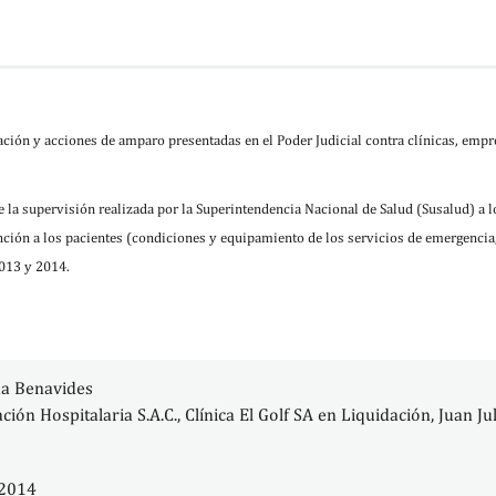
Inmunología y alergia
Medicina intensiva
Medicina interna
Nefrología
Neonatología
Neumología
Neurocirugía
ión y acciones de amparo presentadas en el Poder Judicial contra clínicas, empr
Neurología
Neurología pediátrica
Nutrición
 la supervisión realizada por la Superintendencia Nacional de Salud (Susalud) a 
Oftalmología
Oncología médica
ción a los pacientes (condiciones y equipamiento de los servicios de emergencia,
Ortopedia y traumatología
2013 y 2014.
Otorrinolaringología
Pediatría
Radiología
Reumatología
Urología
da Benavides
ión Hospitalaria S.A.C., Clínica El Golf SA en Liquidación, Juan J
 2014