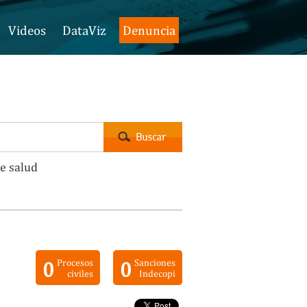
Videos
DataViz
Denuncia
e salud
0
Procesos
0
Sanciones
civiles
Indecopi