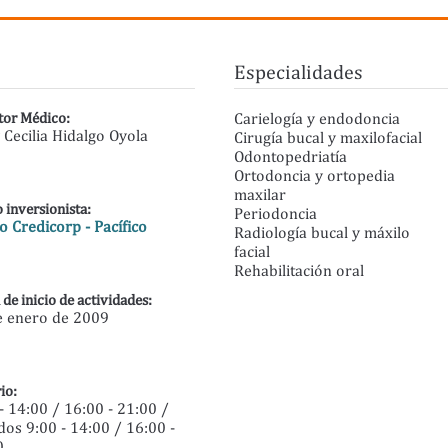
Especialidades
tor Médico:
Carielogía y endodoncia
 Cecilia Hidalgo Oyola
Cirugía bucal y maxilofacial
Odontopedriatía
Ortodoncia y ortopedia
maxilar
 inversionista:
Periodoncia
 Credicorp - Pacífico
Radiología bucal y máxilo
facial
Rehabilitación oral
 de inicio de actividades:
e enero de 2009
io:
- 14:00 / 16:00 - 21:00 /
os 9:00 - 14:00 / 16:00 -
0